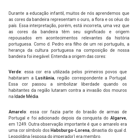
Durante a educação infantil, muitos de nós aprendemos que
as cores da bandeira representam o ouro, a flora e os céus do
país. Essa interpretação, porém, está incorreta, uma vez que
as cores da bandeira têm seu significado e origem
repousados em acontecimentos relevantes da história
portuguesa. Como d. Pedro era filho de um rei português, a
herança da cultura portuguesa na composição de nossa
bandeira foi inegável. Entenda a origem das cores:
Verde
: essa cor era utilizada pelos primeiros povos que
habitaram a
Lusitânia
, região correspondente a Portugal.
Essa cor passou a simbolizar liberdade quando os
habitantes da região lutaram contra a invasão dos mouros
na
Idade Média
.
Amarelo
: essa cor fazia parte do brasão de armas de
Portugal e foi adicionado depois da conquista do
Algarve
,
em 1249. Outra observação importante é que o amarelo era
uma cor símbolo dos
Habsburgo-Lorena
, dinastia do qual d.
Leopoldina (esposa do imperador) era membro.