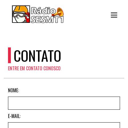
ASTS
IAS
IA
CONTATO
RAMAÇÃO
ENTRE EM CONTATO CONOSCO
TOS
E
NOME:
E
ATO
E-MAIL: