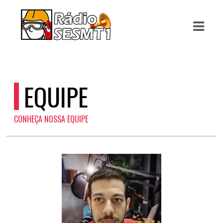
ASTS
IAS
IA
EQUIPE
RAMAÇÃO
CONHEÇA NOSSA EQUIPE
TOS
E
E
ATO